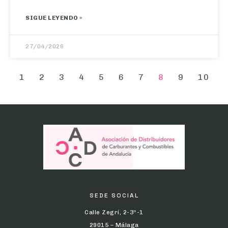
SIGUE LEYENDO »
27/04/2026
1
2
3
4
5
6
7
8
9
10
SEDE SOCIAL
Calle Zegrí, 2-3º-1
29015 – Málaga