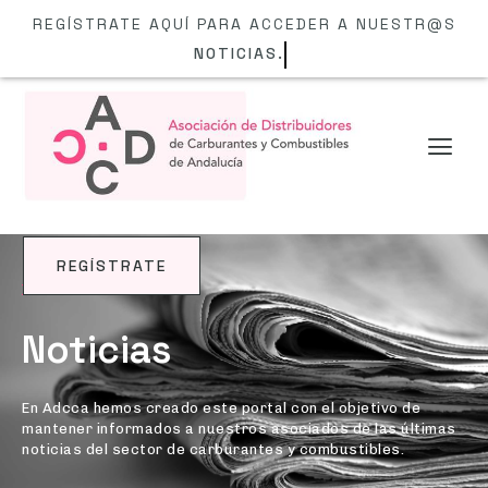
REGÍSTRATE AQUÍ PARA ACCEDER A NUESTR@S
NOTI
REGÍSTRATE
BLOG
Noticias
En Adcca hemos creado este portal con el objetivo de
mantener informados a nuestros asociados de las últimas
noticias del sector de carburantes y combustibles.