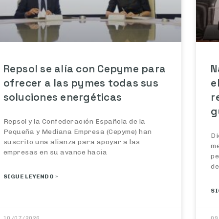
Repsol se alía con Cepyme para
N
ofrecer a las pymes todas sus
e
soluciones energéticas
r
g
Repsol y la Confederación Española de la
Pequeña y Mediana Empresa (Cepyme) han
Di
suscrito una alianza para apoyar a las
me
empresas en su avance hacia
pe
de
SIGUE LEYENDO »
SI
10/07/2026
09