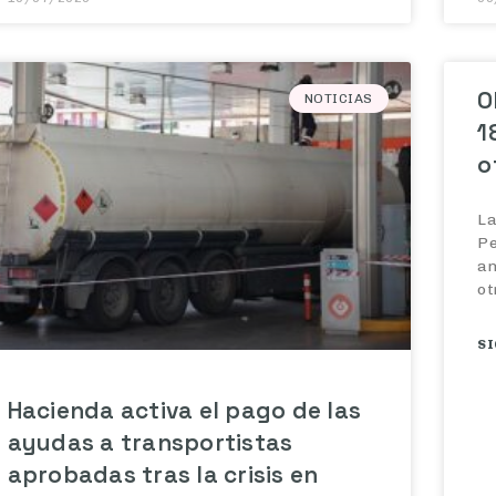
O
NOTICIAS
1
o
La
Pe
an
ot
SI
Hacienda activa el pago de las
ayudas a transportistas
aprobadas tras la crisis en