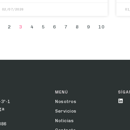
02/07/2026
01
2
3
4
5
6
7
8
9
10
MENÚ
SÍGA
-3º-1
Nosotros
ga
Servicios
Noticias
886