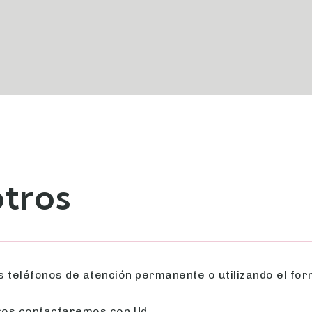
tros
teléfonos de atención permanente o utilizando el form
tros contactaremos con Ud.