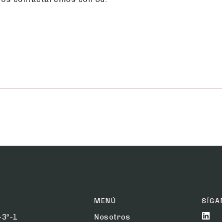
MENÚ
SÍGA
-3º-1
Nosotros