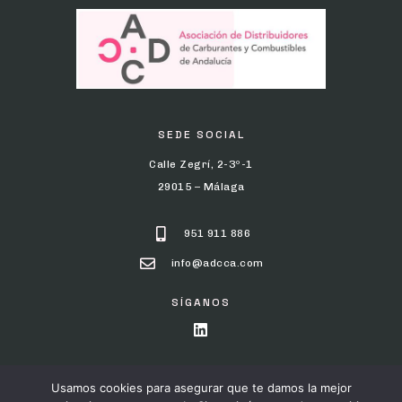
SEDE SOCIAL
Calle Zegrí, 2-3º-1
29015 – Málaga
951 911 886
info@adcca.com
SÍGANOS
Usamos cookies para asegurar que te damos la mejor
POLÍTICA DE PRIVACIDAD
AVISO LEGAL
POLÍTICA DE COOKIES