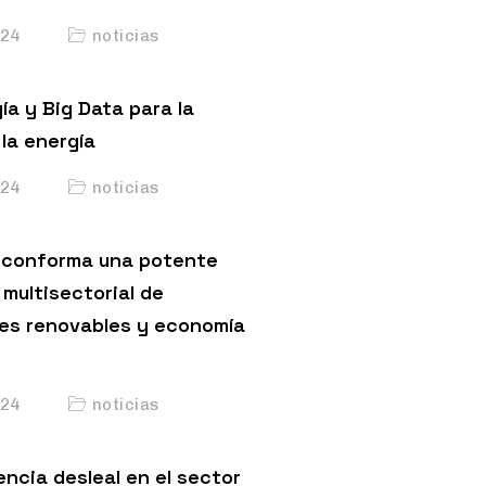
24
noticias
ía y Big Data para la
la energía
24
noticias
conforma una potente
multisectorial de
es renovables y economía
24
noticias
ncia desleal en el sector