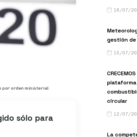
16/07/20
Meteorolog
gestión de 
15/07/20
CRECEMOS 
plataforma 
 por orden ministerial.
combustibl
circular
12/07/20
gido sólo para
La compete