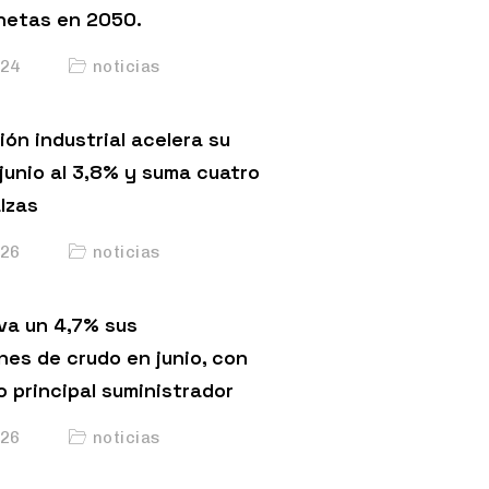
netas en 2050.
24
noticias
ón industrial acelera su
junio al 3,8% y suma cuatro
lzas
26
noticias
va un 4,7% sus
nes de crudo en junio, con
o principal suministrador
26
noticias