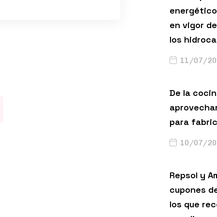
energético
en vigor de
los hidroc
11/07/20
De la cocin
aprovechar
para fabri
10/07/20
Repsol y A
cupones de
los que rec