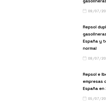
gasolinera
09/07/20
Repsol dup
gasolinera
España y t
normal
08/07/20
Repsol e Ib
empresas c
España en
05/07/20