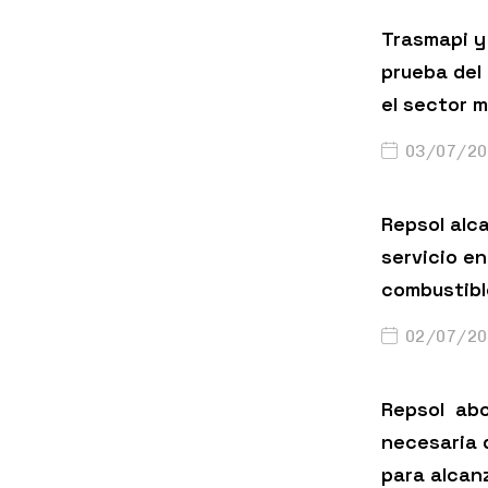
Trasmapi y 
prueba del
el sector m
03/07/20
Repsol alc
servicio en
combustibl
02/07/20
Repsol abo
necesaria 
para alcanz