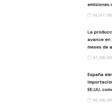
emisiones 
01/07/20
La producci
avance en 
meses de a
07/08/20
España ele
importacio
EE.UU. com
06/08/20