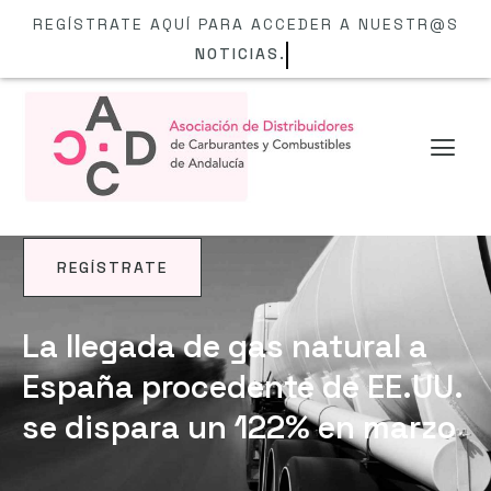
REGÍSTRATE AQUÍ PARA ACCEDER A NUESTR@S
NOTICIAS.
REGÍSTRATE
NOTICIAS
La llegada de gas natural a
España procedente de EE.UU.
se dispara un 122% en marzo