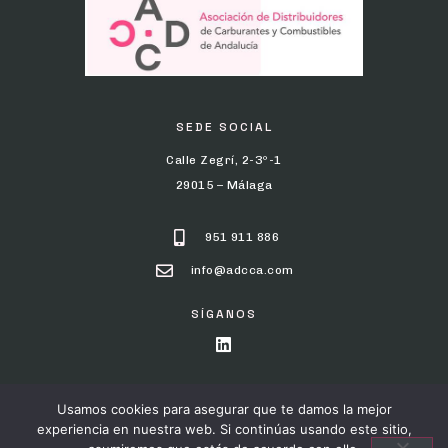
SEDE SOCIAL
Calle Zegrí, 2-3º-1
29015 – Málaga
951 911 886
info@adcca.com
SÍGANOS
Usamos cookies para asegurar que te damos la mejor
POLÍTICA DE PRIVACIDAD
AVISO LEGAL
POLÍTICA DE COOKIES
experiencia en nuestra web. Si continúas usando este sitio,