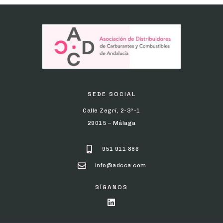
SEDE SOCIAL
Calle Zegrí, 2-3º-1
29015 – Málaga
951 911 886
info@adcca.com
SÍGANOS