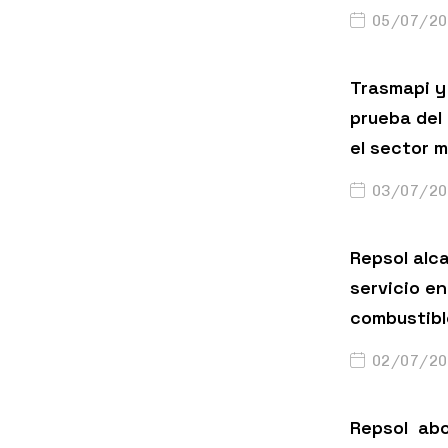
05/07/20
Trasmapi y 
prueba del
el sector m
03/07/20
Repsol alc
servicio en
combustibl
02/07/20
Repsol abo