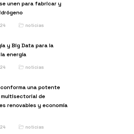
 se unen para fabricar y
hidrógeno
24
noticias
ía y Big Data para la
la energía
24
noticias
conforma una potente
multisectorial de
es renovables y economía
24
noticias