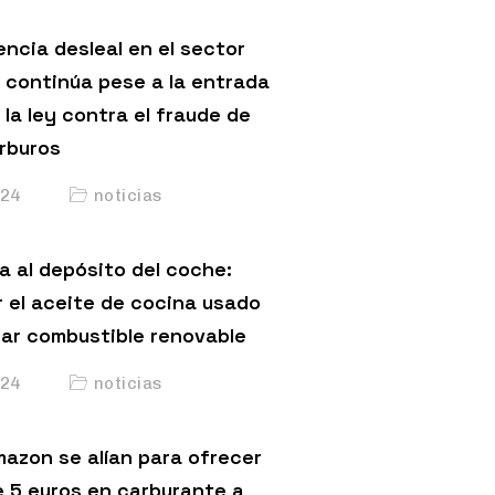
ncia desleal en el sector
 continúa pese a la entrada
 la ley contra el fraude de
arburos
24
noticias
a al depósito del coche:
 el aceite de cocina usado
car combustible renovable
24
noticias
mazon se alían para ofrecer
 5 euros en carburante a