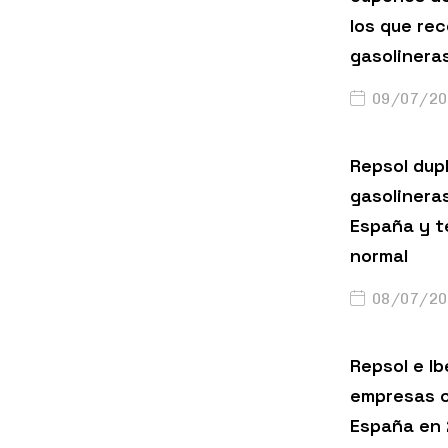
los que rec
gasolinera
09/07/20
Repsol dup
gasolinera
España y t
normal
08/07/20
Repsol e Ib
empresas c
España en