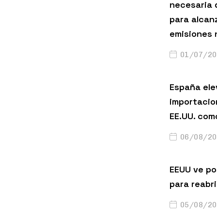
necesaria 
para alcanz
emisiones 
01/07/20
España ele
importacio
EE.UU. com
06/08/20
EEUU ve po
para reabri
05/08/20