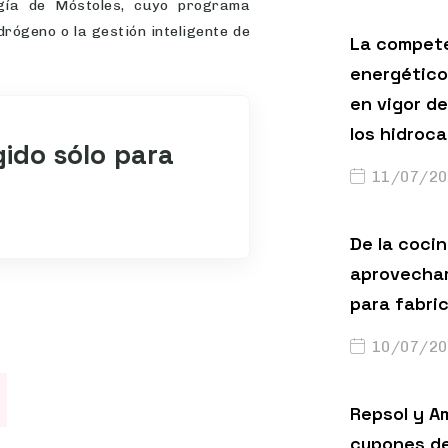
gía de Móstoles, cuyo programa
idrógeno o la gestión inteligente de
La compete
energético
en vigor de
los hidroc
gido sólo para
11/07/20
De la cocin
aprovechar
para fabri
10/07/20
Repsol y A
cupones de