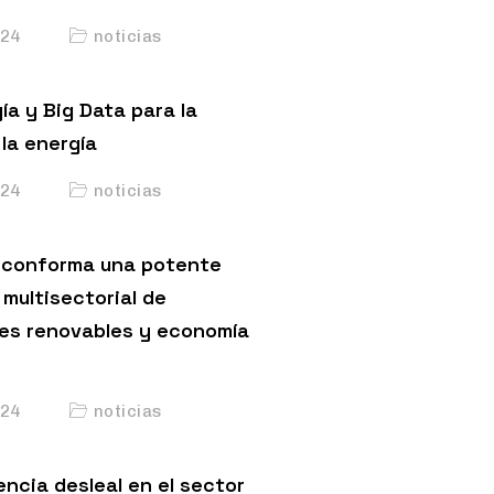
24
noticias
ía y Big Data para la
la energía
24
noticias
conforma una potente
multisectorial de
es renovables y economía
24
noticias
ncia desleal en el sector