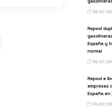
gasolinera
09/07/20
Repsol dup
gasolinera
España y t
normal
08/07/20
Repsol e Ib
empresas c
España en
05/07/20