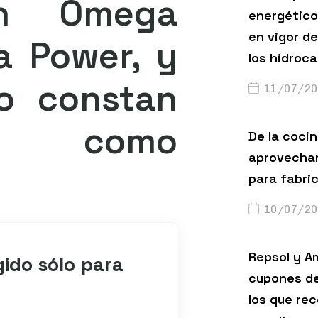
on Omega
energético
en vigor de
a Power, y
los hidroc
o constan
11/07/20
s como
De la cocin
aprovechar
para fabri
10/07/20
Repsol y A
gido sólo para
cupones de
los que rec