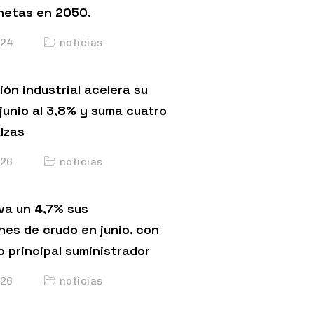
netas en 2050.
24
noticias
ón industrial acelera su
junio al 3,8% y suma cuatro
lzas
26
noticias
va un 4,7% sus
nes de crudo en junio, con
o principal suministrador
26
noticias