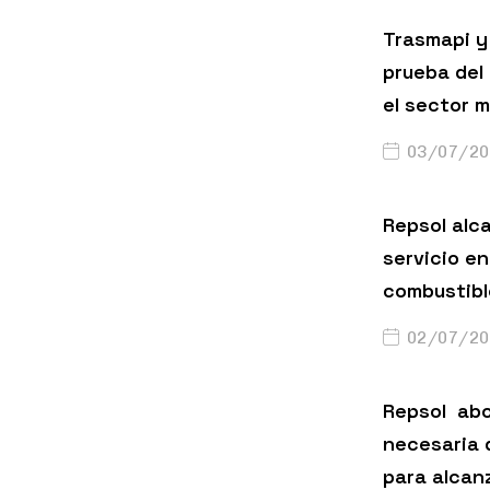
Trasmapi y 
prueba del
el sector m
03/07/20
Repsol alc
servicio en
combustibl
02/07/20
Repsol abo
necesaria 
para alcanz