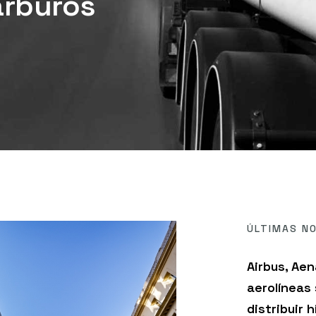
arburos
ÚLTIMAS NO
Airbus, Aen
aerolíneas
distribuir 