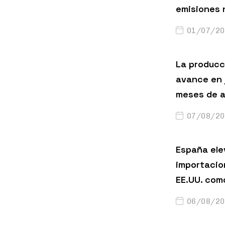
emisiones 
01/07/20
La producci
avance en 
meses de a
07/08/20
España ele
importacio
EE.UU. com
06/08/20