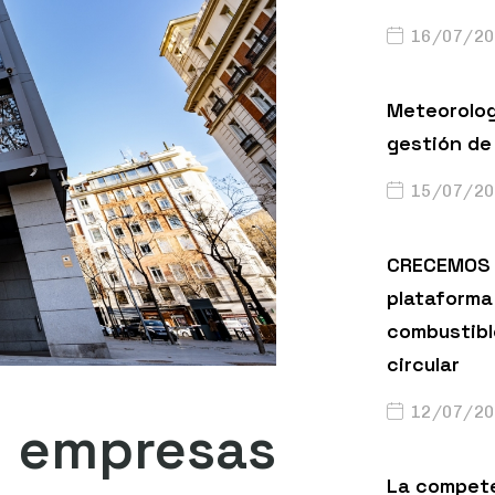
16/07/20
Meteorolog
gestión de 
15/07/20
CRECEMOS 
plataforma 
combustibl
circular
12/07/20
 empresas
La compete