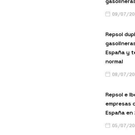
gasolinera
09/07/20
Repsol dup
gasolinera
España y t
normal
08/07/20
Repsol e Ib
empresas c
España en
05/07/20