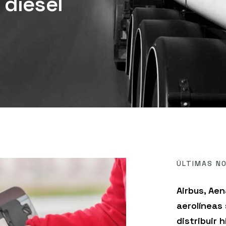
 diésel
ÚLTIMAS NO
Airbus, Aen
aerolíneas
distribuir 