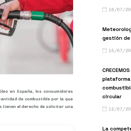
16/07/20
Meteorolog
gestión de 
15/07/20
CRECEMOS 
plataforma 
combustibl
sóleo en España, los consumidores
circular
 cantidad de combustible por la que
s tienen el derecho de solicitar una
12/07/20
La compete