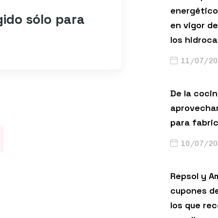
energético
gido sólo para
en vigor de
los hidroc
11/07/20
De la cocin
aprovechar
para fabri
10/07/20
Repsol y A
cupones de
los que rec