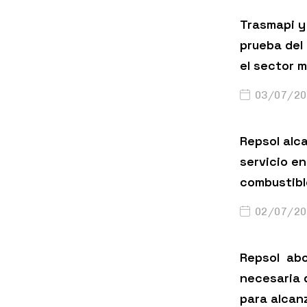
Trasmapi y 
prueba del
el sector m
03/07/20
Repsol alc
servicio en
combustibl
02/07/20
Repsol abo
necesaria 
para alcanz