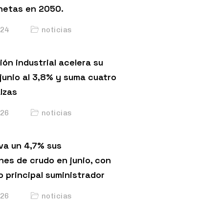
netas en 2050.
24
noticias
ón industrial acelera su
junio al 3,8% y suma cuatro
lzas
26
noticias
va un 4,7% sus
nes de crudo en junio, con
o principal suministrador
26
noticias