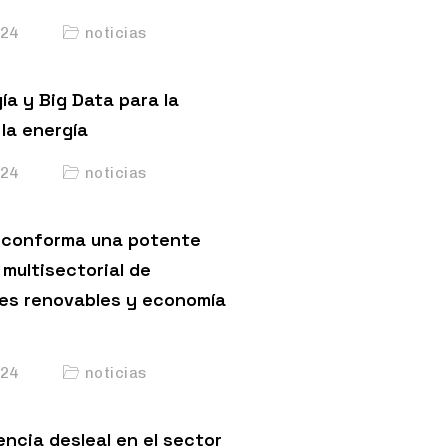
24
noticias
ía y Big Data para la
la energía
24
noticias
conforma una potente
multisectorial de
es renovables y economía
24
noticias
ncia desleal en el sector