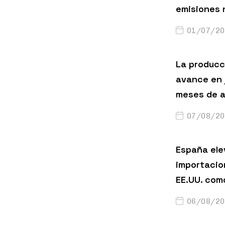
emisiones 
01/07/20
La producci
avance en 
meses de a
07/08/20
España ele
importacio
EE.UU. com
06/08/20