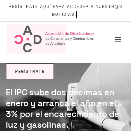
REGÍSTRATE AQUÍ PARA ACCEDER A NUESTR@S
NOTI
REGÍSTRATE
NOTICIAS
El IPC sube dos décimas en
enero y arranca el año en el
3% por el encarecimiento de
luz y gasolinas.