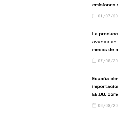
emisiones 
01/07/20
La producci
avance en 
meses de a
07/08/20
España ele
importacio
EE.UU. com
06/08/20