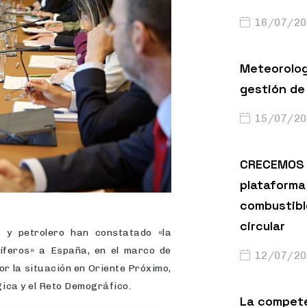
16/07/20
Meteorolog
gestión de 
15/07/20
CRECEMOS 
plataforma 
combustibl
circular
a y petrolero han constatado «la
líferos» a España, en el marco de
12/07/20
or la situación en Oriente Próximo,
gica y el Reto Demográfico.
La compete