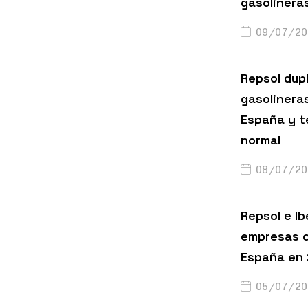
gasolinera
09/07/20
Repsol dup
gasolinera
España y t
normal
08/07/20
Repsol e Ib
empresas c
España en
05/07/20