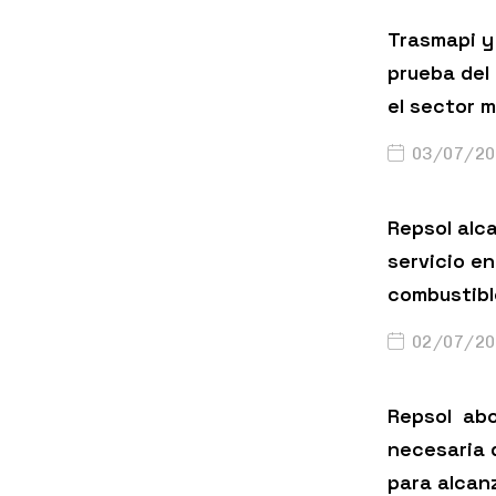
Trasmapi y 
prueba del
el sector m
03/07/20
Repsol alc
servicio en
combustibl
02/07/20
Repsol abo
necesaria 
para alcanz