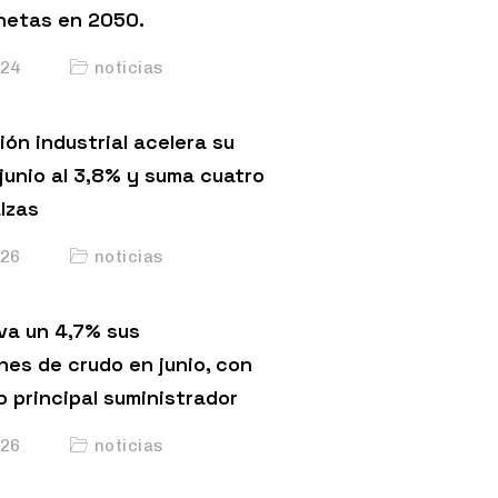
netas en 2050.
24
noticias
ón industrial acelera su
junio al 3,8% y suma cuatro
lzas
26
noticias
va un 4,7% sus
nes de crudo en junio, con
o principal suministrador
26
noticias