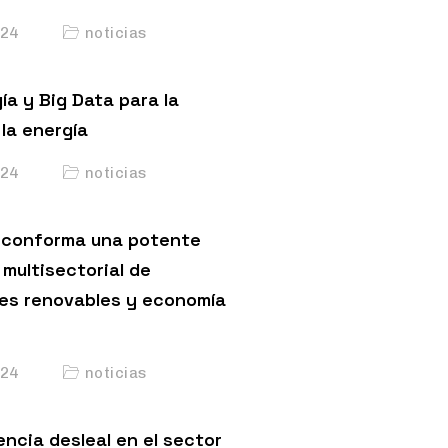
24
noticias
ía y Big Data para la
la energía
24
noticias
conforma una potente
multisectorial de
es renovables y economía
24
noticias
ncia desleal en el sector