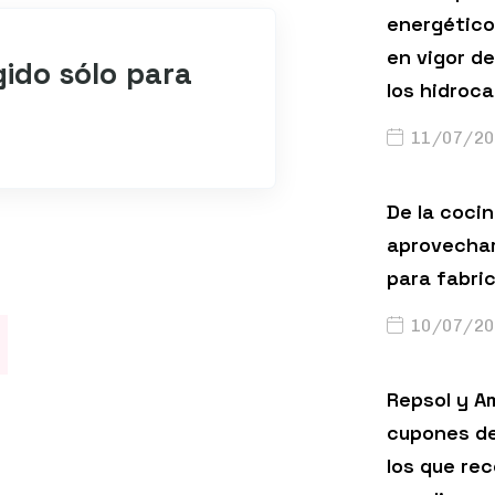
energético
en vigor de
gido sólo para
los hidroc
11/07/20
De la cocin
aprovechar
para fabri
10/07/20
Repsol y A
cupones de
los que rec