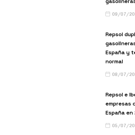
gasolinera
09/07/20
Repsol dup
gasolinera
España y t
normal
08/07/20
Repsol e Ib
empresas c
España en
05/07/20