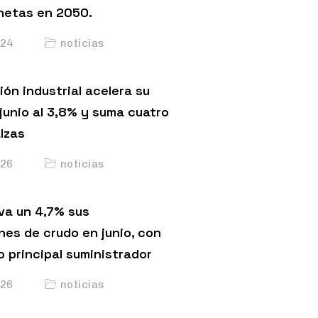
netas en 2050.
24
noticias
ón industrial acelera su
junio al 3,8% y suma cuatro
lzas
26
noticias
va un 4,7% sus
nes de crudo en junio, con
o principal suministrador
26
noticias