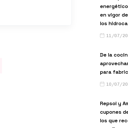
energético
en vigor de
los hidroc
11/07/20
De la cocin
aprovechar
para fabri
10/07/20
Repsol y A
cupones de
los que rec