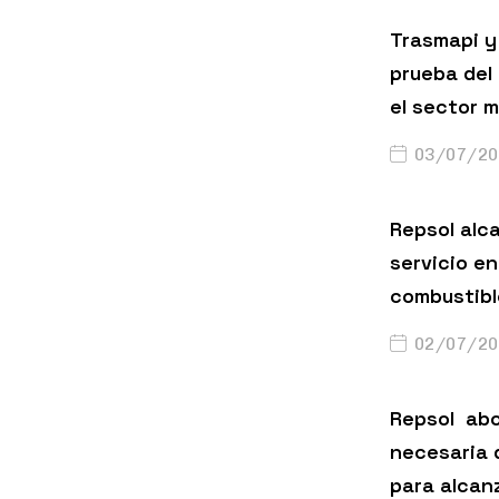
Trasmapi y 
prueba del
el sector m
03/07/20
Repsol alc
servicio en
combustibl
02/07/20
Repsol abo
necesaria 
para alcanz