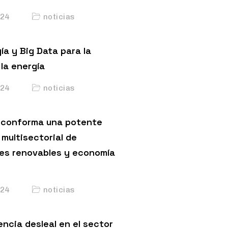
24
noticias
ía y Big Data para la
la energía
24
noticias
conforma una potente
multisectorial de
es renovables y economía
24
noticias
ncia desleal en el sector