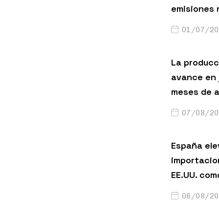
emisiones 
01/07/20
La producci
avance en 
meses de a
07/08/20
España ele
importacio
EE.UU. com
06/08/20