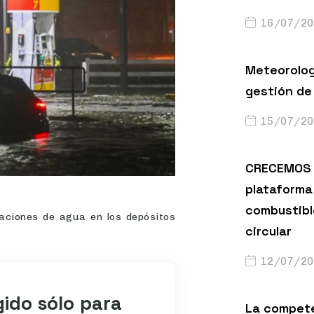
16/07/20
Meteorolog
gestión de 
15/07/20
CRECEMOS 
plataforma 
combustibl
raciones de agua en los depósitos
circular
12/07/20
gido sólo para
La compete