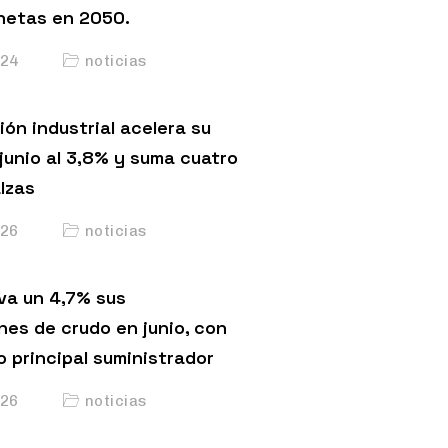
netas en 2050.
24
noticias
ón industrial acelera su
junio al 3,8% y suma cuatro
lzas
26
noticias
va un 4,7% sus
nes de crudo en junio, con
o principal suministrador
26
noticias