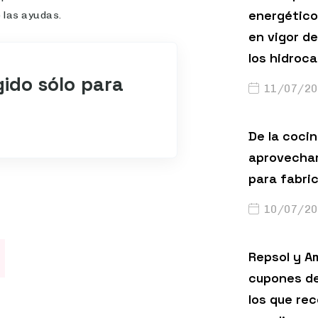
energético
 las ayudas.
en vigor de
los hidroc
gido sólo para
11/07/20
De la cocin
aprovechar
para fabri
10/07/20
Repsol y A
cupones de
los que rec