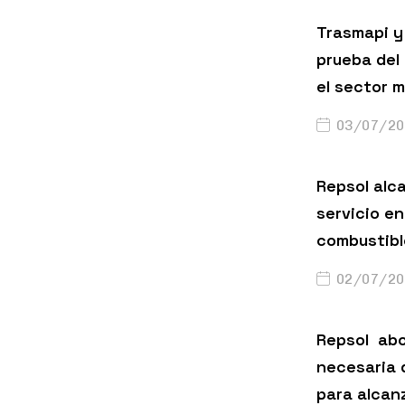
Trasmapi y 
prueba del
el sector m
03/07/20
Repsol alc
servicio en
combustibl
02/07/20
Repsol abo
necesaria 
para alcanz