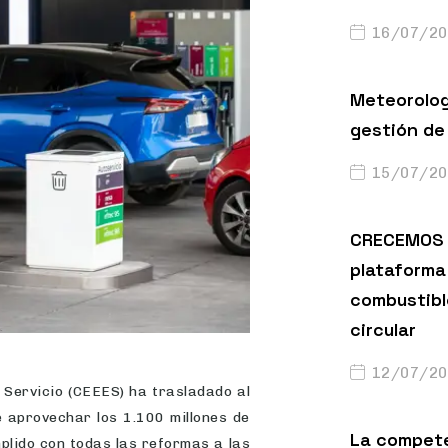
16/07/20
Meteorolog
gestión de 
15/07/20
CRECEMOS 
plataforma 
combustibl
circular
12/07/20
Servicio (CEEES) ha trasladado al
e aprovechar los 1.100 millones de
La compete
plido con todas las reformas a las