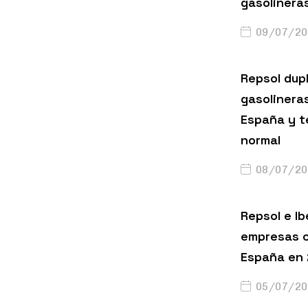
gasolinera
09/07/20
Repsol dup
gasolinera
España y t
normal
08/07/20
Repsol e Ib
empresas c
España en
05/07/20