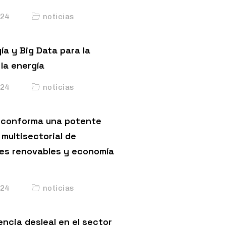
24
noticias
ía y Big Data para la
la energía
24
noticias
conforma una potente
multisectorial de
es renovables y economía
24
noticias
ncia desleal en el sector