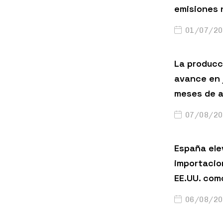
emisiones 
01/07/20
La producci
avance en 
meses de a
07/08/20
España ele
importacio
EE.UU. com
06/08/20