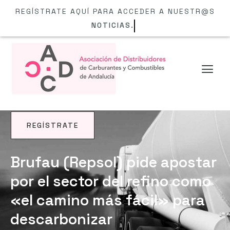
REGÍSTRATE AQUÍ PARA ACCEDER A NUESTR@S
NOTICIAS.
REGÍSTRATE
NOTICIAS
Brufau (Repsol) pide apostar
por el sector del refino como
«el camino más fácil» para
descarbonizar