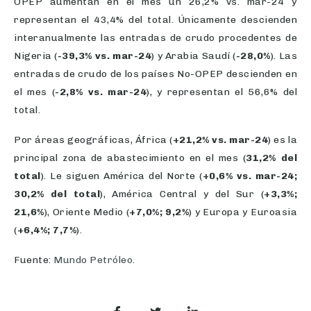
OPEP aumentan en el mes un 26,2% vs. mar-24 y
representan el 43,4% del total. Únicamente descienden
interanualmente las entradas de crudo procedentes de
Nigeria (
-39,3% vs. mar-24
) y Arabia Saudí (
-28,0%
). Las
entradas de crudo de los países No-OPEP descienden en
el mes (
-2,8% vs. mar-24
), y representan el 56,6% del
total.
Por áreas geográficas, África (
+21,2% vs. mar-24
) es la
principal zona de abastecimiento en el mes (
31,2% del
total
). Le siguen América del Norte (
+0,6% vs. mar-24;
30,2% del total
), América Central y del Sur (
+3,3%;
21,6%
), Oriente Medio (
+7,0%; 9,2%
) y Europa y Euroasia
(
+6,4%; 7,7%
).
Fuente:
Mundo Petróleo
.