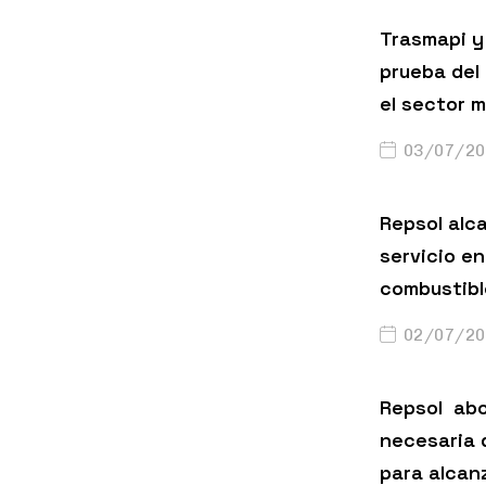
Trasmapi y 
prueba del
el sector m
03/07/20
Repsol alc
servicio en
combustibl
02/07/20
Repsol abo
necesaria 
para alcanz