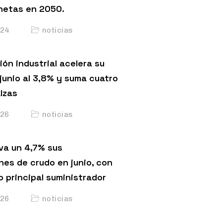
netas en 2050.
24
noticias
ón industrial acelera su
junio al 3,8% y suma cuatro
lzas
26
noticias
va un 4,7% sus
nes de crudo en junio, con
o principal suministrador
26
noticias