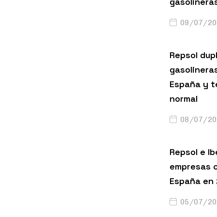
gasolinera
09/07/20
Repsol dup
gasolinera
España y t
normal
08/07/20
Repsol e Ib
empresas c
España en
05/07/20