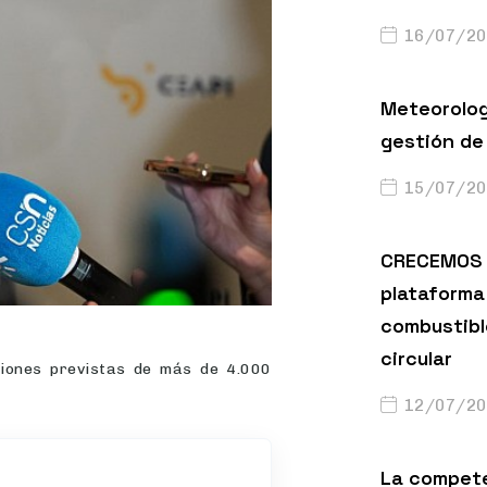
16/07/20
Meteorolog
gestión de 
15/07/20
CRECEMOS 
plataforma 
combustibl
circular
siones previstas de más de 4.000
12/07/20
La compete