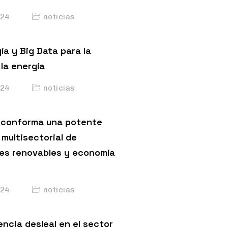
24
noticias
ía y Big Data para la
la energía
24
noticias
conforma una potente
multisectorial de
es renovables y economía
24
noticias
ncia desleal en el sector