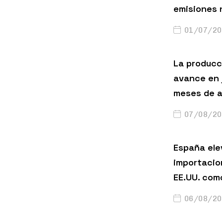
emisiones 
01/07/20
La producci
avance en 
meses de a
07/08/20
España ele
importacio
EE.UU. com
06/08/20