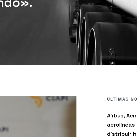
ndo».
ÚLTIMAS NO
Airbus, Aen
aerolíneas
distribuir 