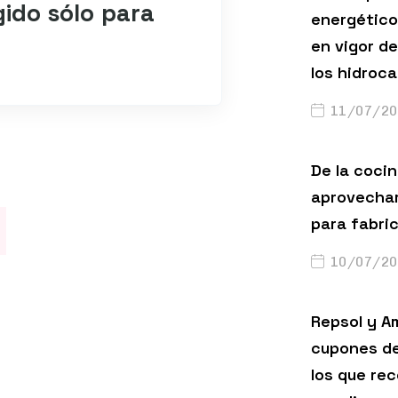
gido sólo para
energético
en vigor de
los hidroc
11/07/20
De la cocin
aprovechar
para fabri
10/07/20
Repsol y A
cupones de
los que rec