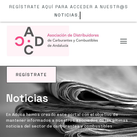
REGÍSTRATE AQUÍ PARA ACCEDER A NUESTR@S
NOTI
REGÍSTRATE
BLOG
Noticias
En Adcca hemos creado este portal con el objetivo de
mantener informados a nuestros asociados de las últimas
noticias del sector de carburantes y combustibles.