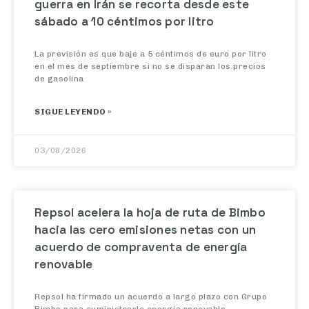
sábado a 10 céntimos por litro
La previsión es que baje a 5 céntimos de euro por litro
en el mes de septiembre si no se disparan los precios
de gasolina
SIGUE LEYENDO »
03/08/2026
Repsol acelera la hoja de ruta de Bimbo
hacia las cero emisiones netas con un
acuerdo de compraventa de energía
renovable
Repsol ha firmado un acuerdo a largo plazo con Grupo
Bimbo para suministrarle energía renovable,
permitiendo a la mayor empresa panificadora del