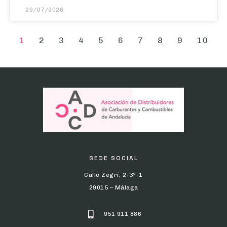
1
2
3
4
5
6
7
8
9
10
SEDE SOCIAL
Calle Zegrí, 2-3º-1
29015 – Málaga
951 911 886
info@adcca.com