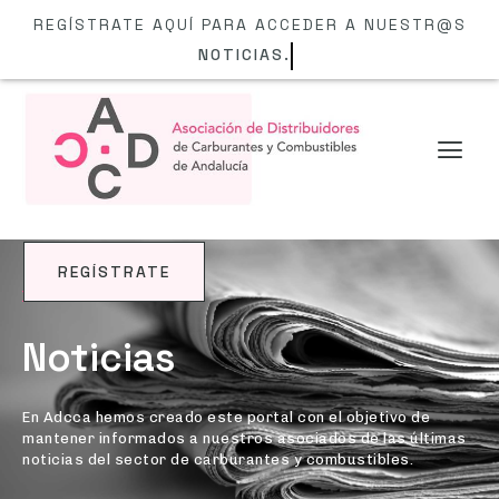
REGÍSTRATE AQUÍ PARA ACCEDER A NUESTR@S
NOTI
REGÍSTRATE
BLOG
Noticias
En Adcca hemos creado este portal con el objetivo de
mantener informados a nuestros asociados de las últimas
noticias del sector de carburantes y combustibles.