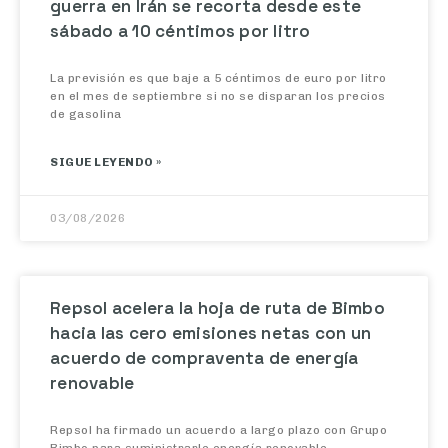
sábado a 10 céntimos por litro
La previsión es que baje a 5 céntimos de euro por litro
en el mes de septiembre si no se disparan los precios
de gasolina
SIGUE LEYENDO »
03/08/2026
Repsol acelera la hoja de ruta de Bimbo
hacia las cero emisiones netas con un
acuerdo de compraventa de energía
renovable
Repsol ha firmado un acuerdo a largo plazo con Grupo
Bimbo para suministrarle energía renovable,
permitiendo a la mayor empresa panificadora del