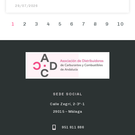
1
2
3
4
5
6
7
8
9
10
SEDE SOCIAL
Calle Zegrí, 2-3º-1
29015 – Málaga
951 911 886
info@adcca.com