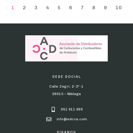
1
2
3
4
5
6
7
8
9
10
SEDE SOCIAL
Calle Zegrí, 2-3º-1
29015 – Málaga
951 911 886
info@adcca.com
SÍGANOS