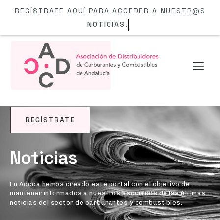
REGÍSTRATE AQUÍ PARA ACCEDER A NUESTR@S
NOTI
REGÍSTRATE
BLOG
Noticias
En Adcca hemos creado este portal con el objetivo de
mantener informados a nuestros asociados de las últimas
noticias del sector de carburantes y combustibles.