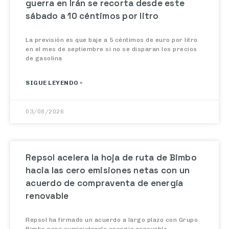
sábado a 10 céntimos por litro
La previsión es que baje a 5 céntimos de euro por litro
en el mes de septiembre si no se disparan los precios
de gasolina
SIGUE LEYENDO »
03/08/2026
Repsol acelera la hoja de ruta de Bimbo
hacia las cero emisiones netas con un
acuerdo de compraventa de energía
renovable
Repsol ha firmado un acuerdo a largo plazo con Grupo
Bimbo para suministrarle energía renovable,
permitiendo a la mayor empresa panificadora del