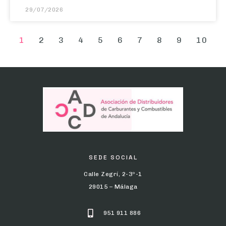
1
2
3
4
5
6
7
8
9
10
SEDE SOCIAL
Calle Zegrí, 2-3º-1
29015 – Málaga
951 911 886
info@adcca.com